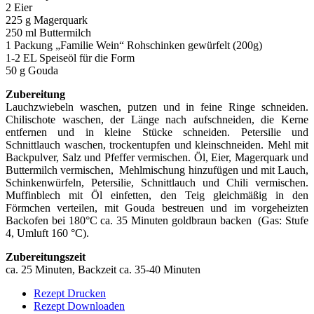
2 Eier
225 g Magerquark
250 ml Buttermilch
1 Packung „Familie Wein“ Rohschinken gewürfelt (200g)
1-2 EL Speiseöl für die Form
50 g Gouda
Zubereitung
Lauchzwiebeln waschen, putzen und in feine Ringe schneiden.
Chilischote waschen, der Länge nach aufschneiden, die Kerne
entfernen und in kleine Stücke schneiden. Petersilie und
Schnittlauch waschen, trockentupfen und kleinschneiden. Mehl mit
Backpulver, Salz und Pfeffer vermischen. Öl, Eier, Magerquark und
Buttermilch vermischen, Mehlmischung hinzufügen und mit Lauch,
Schinkenwürfeln, Petersilie, Schnittlauch und Chili vermischen.
Muffinblech mit Öl einfetten, den Teig gleichmäßig in den
Förmchen verteilen, mit Gouda bestreuen und im vorgeheizten
Backofen bei 180°C ca. 35 Minuten goldbraun backen (Gas: Stufe
4, Umluft 160 °C).
Zubereitungszeit
ca. 25 Minuten, Backzeit ca. 35-40 Minuten
Rezept Drucken
Rezept Downloaden