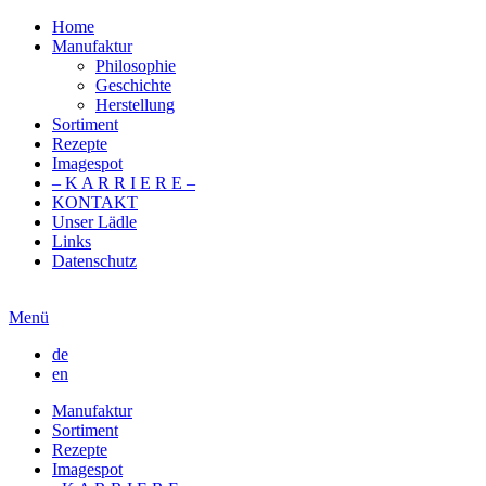
Home
Manufaktur
Philosophie
Geschichte
Herstellung
Sortiment
Rezepte
Imagespot
– K A R R I E R E –
KONTAKT
Unser Lädle
Links
Datenschutz
Menü
de
en
Manufaktur
Sortiment
Rezepte
Imagespot