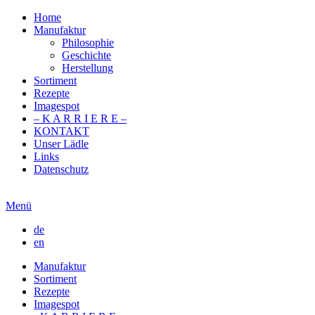
Home
Manufaktur
Philosophie
Geschichte
Herstellung
Sortiment
Rezepte
Imagespot
– K A R R I E R E –
KONTAKT
Unser Lädle
Links
Datenschutz
Menü
de
en
Manufaktur
Sortiment
Rezepte
Imagespot