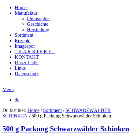
Home
Manufaktur
Philosophie
Geschichte
Herstellung
Sortiment
Rezepte
Imagespot
– K A R R I E R E –
KONTAKT
Unser Lädle
Links
Datenschutz
Menü
de
Du bist hier:
Home
/
Sortiment
/
SCHWARZWÄLDER
SCHINKEN
/
500 g Packung Schwarzwälder Schinken
500 g Packung Schwarzwälder Schinken