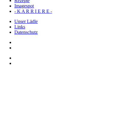
Rezepte
Imagespot
- K A R R I E R E -
Unser Lädle
Links
Datenschutz