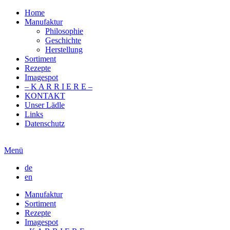
Home
Manufaktur
Philosophie
Geschichte
Herstellung
Sortiment
Rezepte
Imagespot
– K A R R I E R E –
KONTAKT
Unser Lädle
Links
Datenschutz
Menü
de
en
Manufaktur
Sortiment
Rezepte
Imagespot