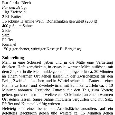
Fett für das Blech
Für den Belag:
1 kg Zwiebeln
2 EL Butter
1 Packung „Familie Wein“ Rohschinken gewürfelt (200 g)
400 g Saure Sahne
5 Eier
Salz
Pfeffer
Kümmel
150 g geriebener, würziger Käse (z.B. Bergkäse)
Zubereitung
Mehl in eine Schüssel geben und in die Mitte eine Vertiefung
drücken. Hefe zerbröckeln, in etwas lauwarmer Milch auflösen, mit
dem Zucker in die Mehlmulde geben und abgedeckt ca. 30 Minuten
an einem warmen Ort gehen lassen. In der Zwischenzeit für den
Belag Zwiebeln abziehen und in Würfel schneiden. Butter in einer
Pfanne zerlassen und Zwiebelwürfel mit Schinkenwürfeln ca. 5-10
Minuten anbraten. Restliche Zutaten für den Teig zum Vorteig
geben, gut verkneten und weitere ca. 30 Minuten an einem warmen
Ort gehen lassen. Saure Sahne mit Eiern verquirlen und mit Salz,
Pfeffer und Kümmel kräftig würzen.
Hefeteig auf einer bemehlten Arbeitsfläche ausrollen, auf ein
gefettetes Backblech geben und weitere ca. 15 Minuten gehen