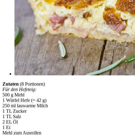
Zutaten
(8 Portionen)
Für den Hefeteig:
500 g Mehl
1 Würfel Hefe (= 42 g)
250 ml lauwarme Milch
1 TL Zucker
1 TL Salz
2 EL Öl
1 Ei
Mehl zum Ausrollen